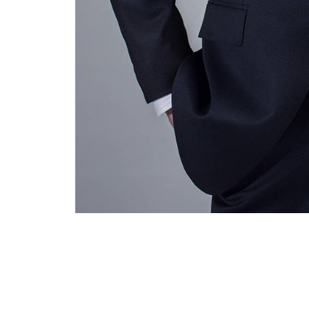
VORONIN EXCLUSIVE
Voronin Exclusive - эксклюзивная линия,
ориентированная на респектабельных клиентов
с высоким уровнем доходов. Модели и ткани не
повторяются. Более того – для разных